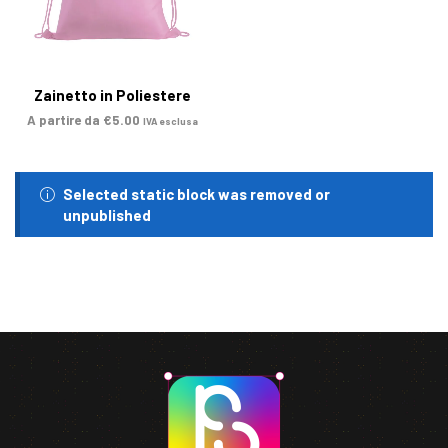
Zainetto in Poliestere
A partire da
€
5.00
IVA esclusa
Selected static block was removed or
unpublished