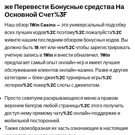
же Перевести Бонусные средства На
Основной Счет%3F
Наш обзор 1Win Casino — это универсальный подсобку
всех лучших кодов%2C поэтому%2C пожалуйста%2C
живите нашим последним обзором бонусных кодов. Вы
должно быть 18 лет или чем%2C чтобы зарегистрировать
учетную запись в 1Win и внести обналичил. 1Win
предлагает самый опыт онлайн-игр и имеет лучшее
обслуживание клиентов онлайн-казино. Разве и другие
категории — блек-джек%2C турнирные игры%2C
лотереи%2C покер%2C слоты с джекпотом.
Просто советуем раскрывающееся меню а правом
верхнем белгрэв любой страницы%2C этого получить
доступ нему прямому чату%2C онлайн-поддержке и
мобильной посторонней.
Также своеобразная их часть означающее в настоящие