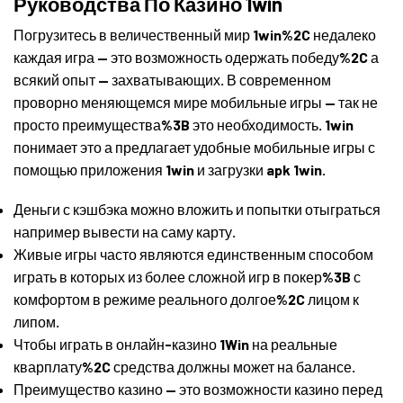
Руководства По Казино 1win
Погрузитесь в величественный мир 1win%2C недалеко
каждая игра — это возможность одержать победу%2C а
всякий опыт — захватывающих. В современном
проворно меняющемся мире мобильные игры — так не
просто преимущества%3B это необходимость. 1win
понимает это а предлагает удобные мобильные игры с
помощью приложения 1win и загрузки apk 1win.
Деньги с кэшбэка можно вложить и попытки отыграться
например вывести на саму карту.
Живые игры часто являются единственным способом
играть в которых из более сложной игр в покер%3B с
комфортом в режиме реального долгое%2C лицом к
липом.
Чтобы играть в онлайн-казино 1Win на реальные
кварплату%2C средства должны может на балансе.
Преимущество казино — это возможности казино перед