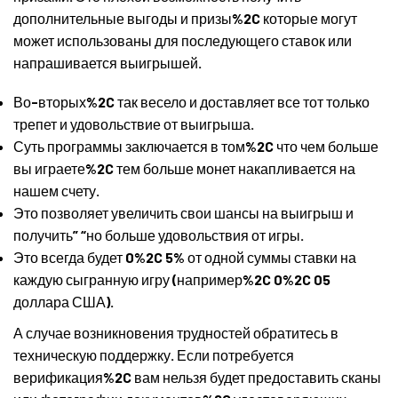
дополнительные выгоды и призы%2C которые могут
может использованы для последующего ставок или
напрашивается выигрышей.
Во-вторых%2C так весело и доставляет все тот только
трепет и удовольствие от выигрыша.
Суть программы заключается в том%2C что чем больше
вы играете%2C тем больше монет накапливается на
нашем счету.
Это позволяет увеличить свои шансы на выигрыш и
получить” “но больше удовольствия от игры.
Это всегда будет 0%2C 5% от одной суммы ставки на
каждую сыгранную игру (например%2C 0%2C 05
доллара США).
А случае возникновения трудностей обратитесь в
техническую поддержку. Если потребуется
верификация%2C вам нельзя будет предоставить сканы