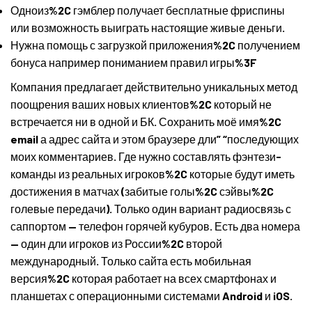
Одноиз%2C гэмблер получает бесплатные фриспины
или возможность выиграть настоящие живые деньги.
Нужна помощь с загрузкой приложения%2C получением
бонуса например пониманием правил игры%3F
Компания предлагает действительно уникальных метод
поощрения ваших новых клиентов%2C который не
встречается ни в одной и БК. Сохранить моё имя%2C
email а адрес сайта и этом браузере дли” “последующих
моих комментариев. Где нужно составлять фэнтези-
команды из реальных игроков%2C которые будут иметь
достижения в матчах (забитые голы%2C сэйвы%2C
голевые передачи). Только один вариант радиосвязь с
саппортом — телефон горячей кубуров. Есть два номера
— один дли игроков из России%2C второй
международный. Только сайта есть мобильная
версия%2C которая работает на всех смартфонах и
планшетах с операционными системами Android и iOS.