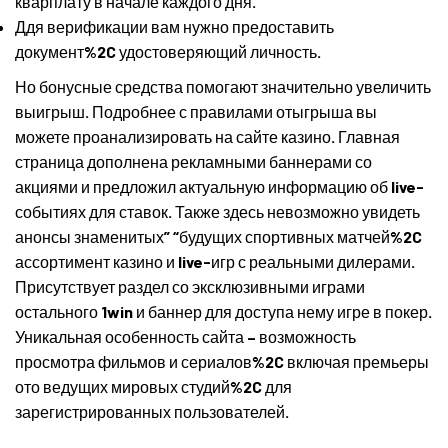
кварплату в начале каждого дня.
Ддя верификации вам нужно предоставить
документ%2C удостоверяющий личность.
Но бонусные средства помогают значительно увеличить
выигрыш. Подробнее с правилами отыгрыша вы
можете проанализировать на сайте казино. Главная
страница дополнена рекламными баннерами со
акциями и предложил актуальную информацию об live-
событиях для ставок. Также здесь невозможно увидеть
анонсы знаменитых” “будущих спортивных матчей%2C
ассортимент казино и live-игр с реальными дилерами.
Присутствует раздел со эксклюзивными играми
остального 1win и баннер для доступа нему игре в покер.
Уникальная особенность сайта – возможность
просмотра фильмов и сериалов%2C включая премьеры
ото ведущих мировых студий%2C для
зарегистрированных пользователей.