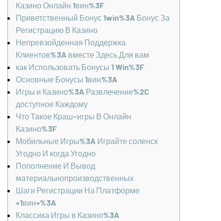
Казино Онлайн 1вин%3F
Приветственный Бонус 1win%3A Бонус За
Регистрацию В Казино
Непревзойденная Поддержка
Клиентов%3A вместе Здесь Для вам
как Использовать Бонусы 1 Win%3F
Основные Бонусы 1вин%3A
Игры и Казино%3A Развлечение%2C
доступное Каждому
Что Такое Краш-игры В Онлайн
Казино%3F
Мобильные Игры%3A Играйте соленск
Угодно И когда Угодно
Пополнение И Вывод
материальнопроизводственных
Шаги Регистрации На Платформе
«1вин»%3A
Классика Игры в Казино%3A