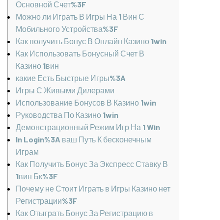
Основной Счет%3F
Можно ли Играть В Игры На 1 Вин С
Мобильного Устройства%3F
Как получить Бонус В Онлайн Казино 1win
Как Использовать Бонусный Счет В
Казино 1вин
какие Есть Быстрые Игры%3A
Игры С Живыми Дилерами
Использование Бонусов В Казино 1win
Руководства По Казино 1win
Демонстрационный Режим Игр На 1 Win
In Login%3A ваш Путь К бесконечным
Играм
Как Получить Бонус За Экспресс Ставку В
1вин Бк%3F
Почему не Стоит Играть в Игры Казино нет
Регистрации%3F
Как Отыграть Бонус За Регистрацию в