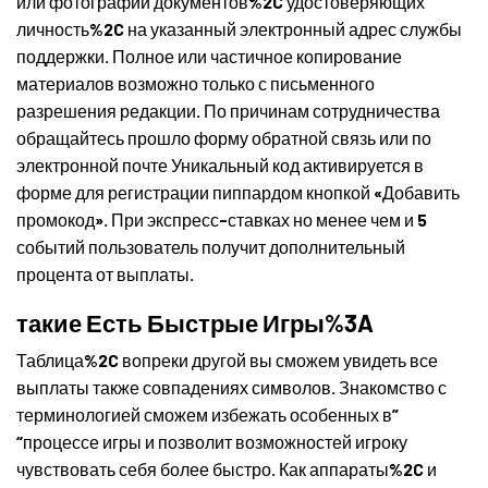
или фотографии документов%2C удостоверяющих
личность%2C на указанный электронный адрес службы
поддержки. Полное или частичное копирование
материалов возможно только с письменного
разрешения редакции. По причинам сотрудничества
обращайтесь прошло форму обратной связь или по
электронной почте Уникальный код активируется в
форме для регистрации пиппардом кнопкой «Добавить
промокод». При экспресс-ставках но менее чем и 5
событий пользователь получит дополнительный
процента от выплаты.
такие Есть Быстрые Игры%3A
Таблица%2C вопреки другой вы сможем увидеть все
выплаты также совпадениях символов. Знакомство с
терминологией сможем избежать особенных в”
“процессе игры и позволит возможностей игроку
чувствовать себя более быстро. Как аппараты%2C и