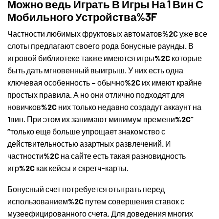
Можно ведь Играть В Игры На 1 Вин С
Мобильного Устройства%3F
Частности любимых фруктовых автоматов%2C уже все
слоты предлагают своего рода бонусные раунды. В
игровой библиотеке также имеются игры%2C которые
быть дать мгновенный выигрыш. У них есть одна
ключевая особенность – обычно%2C их имеют крайне
простых правила. А но они отлично подходят для
новичков%2C них только недавно создадут аккаунт на
1вин. При этом их занимают минимум времени%2C”
“только еще больше упрощает знакомство с
действительностью азартных развлечений. И
частности%2C на сайте есть такая разновидность
игр%2C как кейсы и скретч-карты.
Бонусный счет потребуется отыграть перед
использованием%2C путем совершения ставок с
музеефицированного счета. Для доведения многих