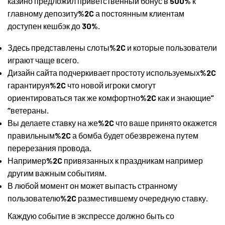
казино предложил приветственный бонус в 500% к
главному депозиту%2C а постоянным клиентам
доступен кешбэк до 30%.
Здесь представлены слоты%2C и которые пользователи
играют чаще всего.
Дизайн сайта подчеркивает простоту используемых%2C
гарантируя%2C что новой игроки смогут
ориентироваться так же комфортно%2C как и знающие”
“ветераны.
Вы делаете ставку на же%2C что ваше принято окажется
правильным%2C а бомба будет обезврежена путем
перерезания провода.
Например%2C привязанных к праздникам например
другим важным событиям.
В любой момент он может выпасть странному
пользователю%2C разместившему очередную ставку.
Каждую событие в экспрессе должно быть со